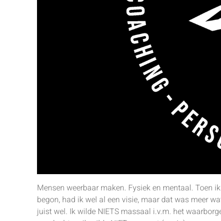
Mensen weerbaar maken. Fysiek en mentaal. Toen i
begon, had ik wel al een visie, maar dat was meer wa
juist wel. Ik wilde NIETS massaal i.v.m. het waarborg