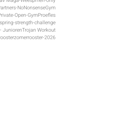
rav Maga-Weesp
men-only
Partners-NoNonsenseGym
Private-Open-Gym
Proefles
spring-strength-challenge
– Junioren
Trojan Workout
ooster
zomerrooster-2026