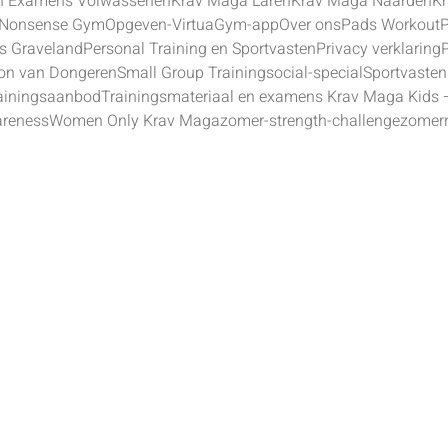
en Examens Volwassenen
Krav Maga Laren
Krav Maga Naarden
K
 Nonsense Gym
Opgeven-VirtuaGym-app
Over ons
Pads Workout
’s Graveland
Personal Training en Sportvasten
Privacy verklaring
on van Dongeren
Small Group Training
social-special
Sportvasten
ainingsaanbod
Trainingsmateriaal en examens Krav Maga Kids 
reness
Women Only Krav Maga
zomer-strength-challenge
zomerr