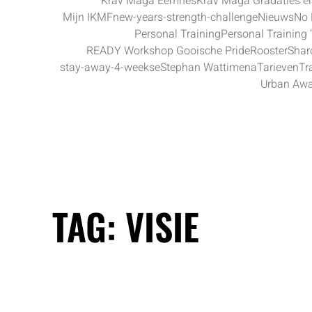
Krav Maga Eemnes
Krav Maga Gradaties 
Mijn IKMF
new-years-strength-challenge
Nieuws
No
Personal Training
Personal Training 
READY Workshop Gooische Pride
Rooster
Shar
stay-away-4-weekse
Stephan Wattimena
Tarieven
Tr
Urban Awa
TAG:
VISIE