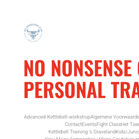
NO NONSENSE 
PERSONAL TR
Advanced-Kettlebell-workshop
Algemene Voorwaard
Contact
Events
Fight Class
Het Te
Kettlebell Training ’s Graveland
Kids/Juni