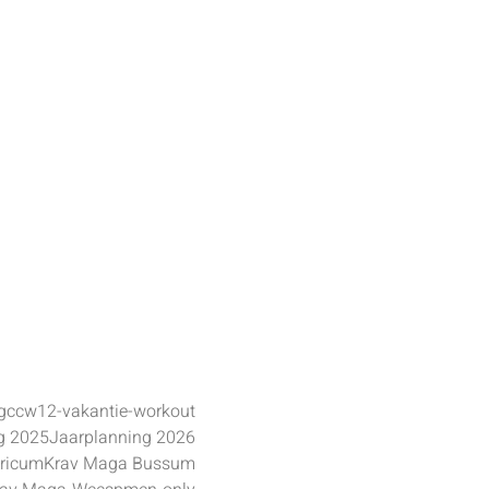
g
ccw12-vakantie-workout
g 2025
Jaarplanning 2026
aricum
Krav Maga Bussum