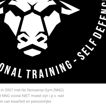
k in 2007 met No Nonsense Gym (NNG)
t NNG vooral NIET moest zijn i.p.v. wat
en van kwaliteit en persoonlijke