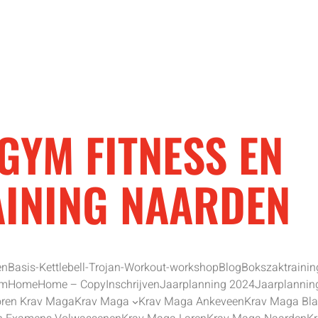
GYM FITNESS EN
AINING NAARDEN
en
Basis-Kettlebell-Trojan-Workout-workshop
Blog
Bokszaktrainin
am
Home
Home – Copy
Inschrijven
Jaarplanning 2024
Jaarplannin
oren Krav Maga
Krav Maga
Krav Maga Ankeveen
Krav Maga Bl