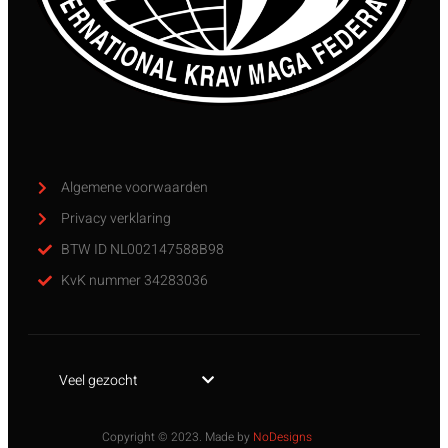
Algemene voorwaarden
Privacy verklaring
BTW ID NL002147588B98
KvK nummer 34283036
Veel gezocht
Copyright © 2023. Made by
NoDesigns