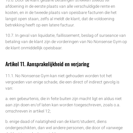
10.6. Door de klant gedane betalingen strekken steeds ter
afdoening in de eerste plaats van alle verschuldigde rente en
kosten, en in de tweede plaats van opeisbare facturen die het
langst open staan, zelfs al meldt de klant, dat de voldoening
betrekking heeft op een latere factuur.
10.7. In geval van liquidatie, faillissement, beslag of surseance van
betaling van de klant zijn de vorderingen van No Nonsense Gym op
de klant onmiddellijk opeisbaar.
Artikel 11. Aansprakelijkheid en verjaring
11.1. No Nonsense Gym kan niet gehouden worden tot het
vergoeden van enige schade, die een direct of indirect gevolg is
van:
a. een gebeurtenis, die in feite buiten zijn macht ligt en aldus niet
aan zijn doen en/of laten kan worden toegeschreven, zoals o.a.
omschreven in artikel 12;
b. enige daad of nalatigheid van de klant/student, diens
ondergeschikten, dan wel andere personen, die door of vanwege