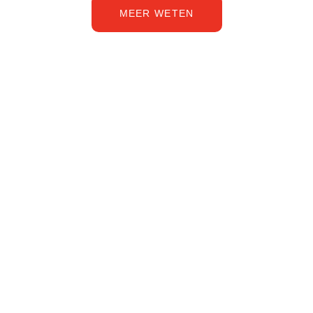
MEER WETEN
Sharon van Dongeren