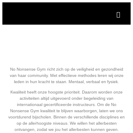
No Nonsense Gym richt zich op de veiligheid en gezondheid
van haar community. Met effectieve methodes leren wij onze
leden in hun kracht te staan. Mentaal, verbaal en fysiek.
Kwaliteit heeft onze hoogste prioriteit. Daarom worden onze
activiteiten altijd uitgevoerd onder begeleiding van
internationaal gecertificeerde instructeurs. Om de No
Nonsense Gym kwaliteit te blijven waarborgen, laten we ons
voortdurend bijscholen. Binnen de verschillende disciplines en
op de allerhoogste niveaus. We willen het allerbesten
ontvangen, zodat we jou het allerbesten kunnen geven.