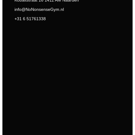
Kobaltstraat 16 1411 AM Naarden
info@NoNonsenseGym.nl
+31 6 51761338