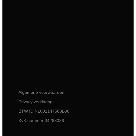
Algemene voorwaarden
Privacy verklaring
BTW ID NL002147588B98
KvK nummer 34283036