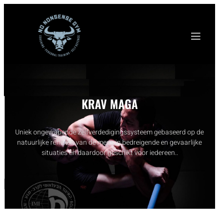
KRAV MAGA
Uniek ongewapende zelfverdedigingssysteem gebaseerd op de
natuurlijke reflexen van de mens in bedreigende en gevaarlijke
situaties en daardoor geschikt voor iedereen..