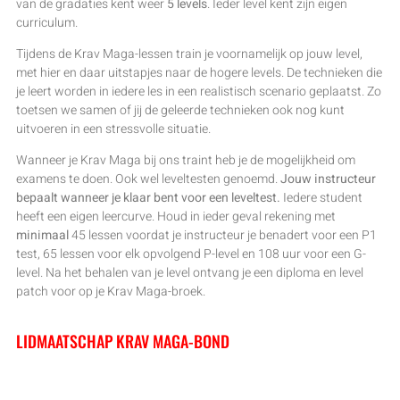
van de gradaties kent weer
5 levels
. Ieder level kent zijn eigen
curriculum.
Tijdens de Krav Maga-lessen train je voornamelijk op jouw level,
met hier en daar uitstapjes naar de hogere levels. De technieken die
je leert worden in iedere les in een realistisch scenario geplaatst. Zo
toetsen we samen of jij de geleerde technieken ook nog kunt
uitvoeren in een stressvolle situatie.
Wanneer je Krav Maga bij ons traint heb je de mogelijkheid om
examens te doen. Ook wel leveltesten genoemd.
Jouw instructeur
bepaalt wanneer je klaar bent voor een leveltest.
Iedere student
heeft een eigen leercurve. Houd in ieder geval rekening met
minimaal
45 lessen voordat je instructeur je benadert voor een P1
test, 65 lessen voor elk opvolgend P-level en 108 uur voor een G-
level. Na het behalen van je level ontvang je een diploma en level
patch voor op je Krav Maga-broek.
LIDMAATSCHAP KRAV MAGA-BOND