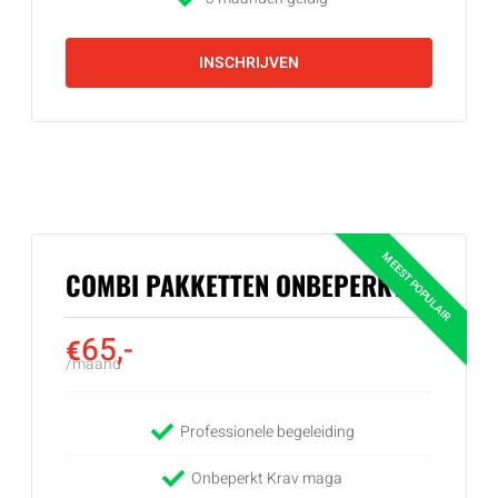
INSCHRIJVEN
COMBI PAKKETTEN ONBEPERKT
65,-
€
/maand
Professionele begeleiding
Onbeperkt Krav maga