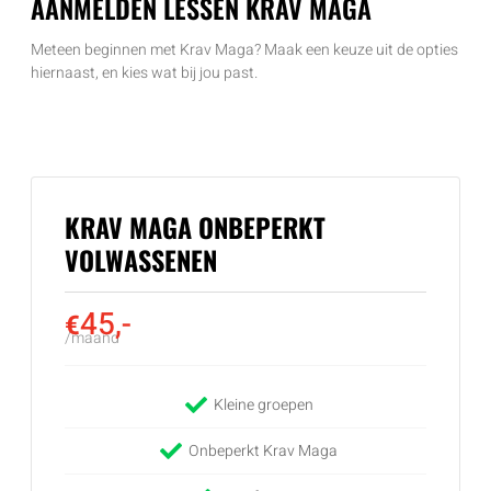
AANMELDEN LESSEN KRAV MAGA
Meteen beginnen met Krav Maga? Maak een keuze uit de opties
hiernaast, en kies wat bij jou past.
KRAV MAGA ONBEPERKT
VOLWASSENEN
45,-
€
/maand
Kleine groepen
Onbeperkt Krav Maga