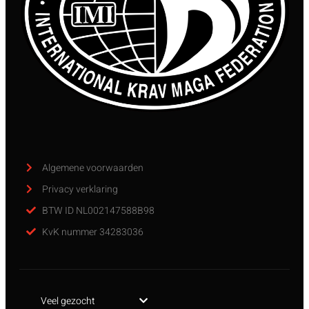
Algemene voorwaarden
Privacy verklaring
BTW ID NL002147588B98
KvK nummer 34283036
Veel gezocht