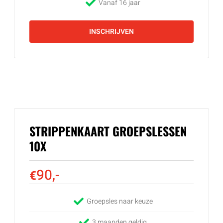
Vanaf 16 jaar
INSCHRIJVEN
STRIPPENKAART GROEPSLESSEN
10X
90,-
€
Groepsles naar keuze
3 maanden geldig