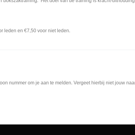
e Gym om mee te doen met een speciale workout. In de zomer is 
aktraining. Het doel van de training is kracht-uithoudingsver
 leden en €7,50 voor niet leden.