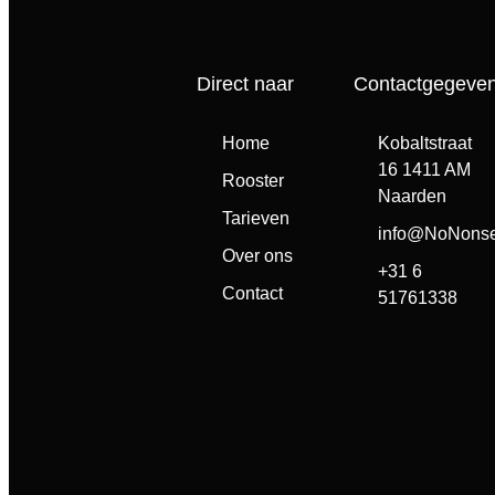
Stuur een whatsapp bericht naar het No Nonsense Gym telefo
Direct naar
Contactgegevens
Home
Kobaltstraat
16 1411 AM
Rooster
Naarden
Tarieven
info@NoNonse