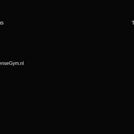
on nummer om je aan te melden. Vergeet hierbij niet jouw naam
T
nseGym.nl