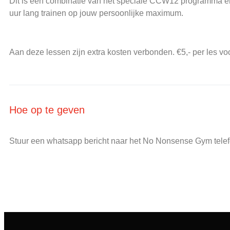
CCW12 VAKANTIE WORKOUT
In bijna elke vakantie is er de mogelijkheid bij No Nonsens
is een combinatie van het speciale CCW12 programma en boksz
lang trainen op
jouw persoonlijke maximum
.
Aan deze lessen zijn extra kosten verbonden. €5,- per les voor
Hoe op te geven