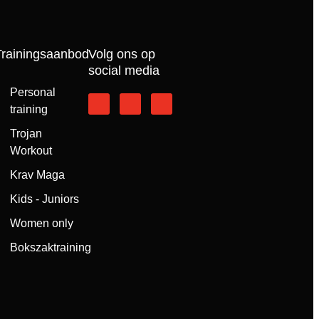
 te vermelden.
rainingsaanbod
Volg ons op social
media
Personal
training
Trojan
Workout